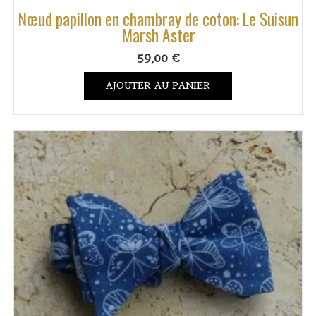
Nœud papillon en chambray de coton: Le Suisun
Marsh Aster
59,00
€
AJOUTER AU PANIER