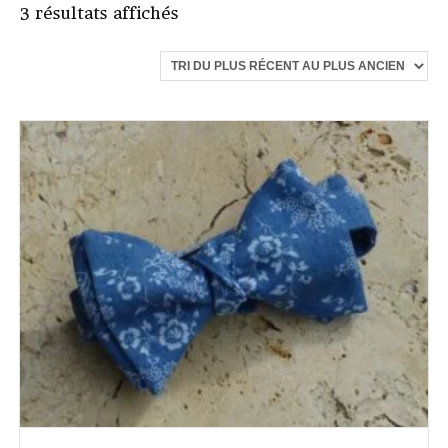
Trié
3 résultats affichés
du
plus
récent
au
plus
ancien