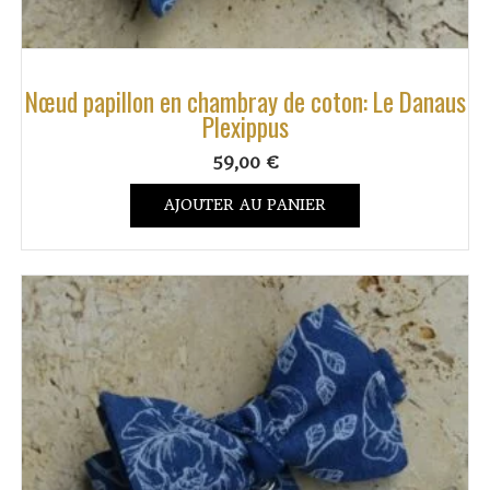
Nœud papillon en chambray de coton: Le Danaus
Plexippus
59,00
€
AJOUTER AU PANIER