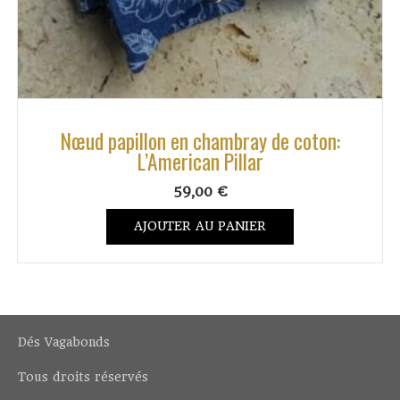
Nœud papillon en chambray de coton:
L’American Pillar
59,00
€
AJOUTER AU PANIER
Dés Vagabonds
Tous droits réservés