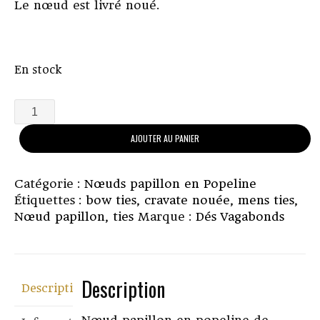
Le nœud est livré noué.
En stock
quantité
de
AJOUTER AU PANIER
Nœud
papillon
en
Catégorie :
Nœuds papillon en Popeline
Popeline
Étiquettes :
bow ties
,
cravate nouée
,
mens ties
,
de
Nœud papillon
,
ties
Marque :
Dés Vagabonds
coton:
Le
Veronica
Persica
Description
Description
Nœud papillon en popeline de