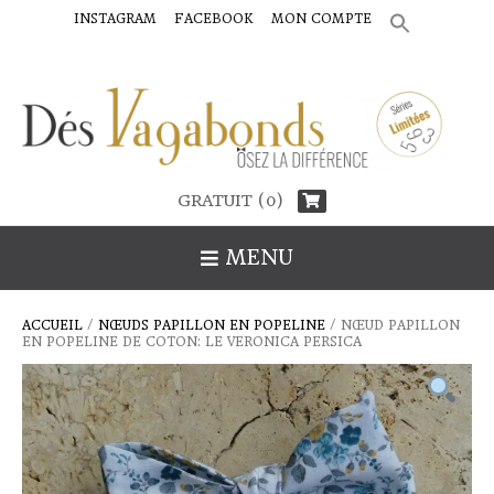
INSTAGRAM
FACEBOOK
MON COMPTE
SEARCH
FOR:
Search Button
GRATUIT (0)
MENU
ACCUEIL
/
NŒUDS PAPILLON EN POPELINE
/ NŒUD PAPILLON
EN POPELINE DE COTON: LE VERONICA PERSICA