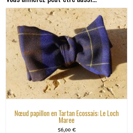
Nœud papillon en Tartan Ecossais: Le Loch
Maree
56,00
€