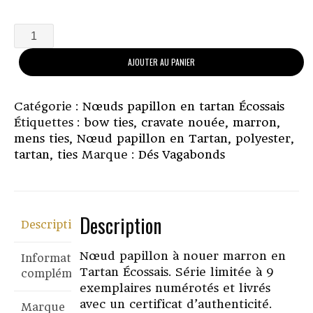
quantité
de
AJOUTER AU PANIER
Nœud
papillon
en
Catégorie :
Nœuds papillon en tartan Écossais
Tartan
Étiquettes :
bow ties
,
cravate nouée
,
marron
,
Ecossais:
mens ties
,
Nœud papillon en Tartan
,
polyester
,
Le
tartan
,
ties
Marque :
Dés Vagabonds
Loch
Morar
Description
Description
Nœud papillon à nouer marron en
Informations
Tartan Écossais. Série limitée à 9
complémentaires
exemplaires numérotés et livrés
avec un certificat d’authenticité.
Marque