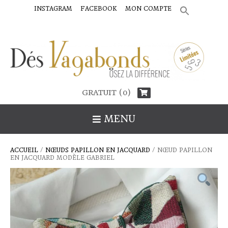
INSTAGRAM
FACEBOOK
MON COMPTE
SEARCH
FOR:
Search Button
GRATUIT (0)
MENU
ACCUEIL
/
NŒUDS PAPILLON EN JACQUARD
/ NŒUD PAPILLON
EN JACQUARD MODÈLE GABRIEL