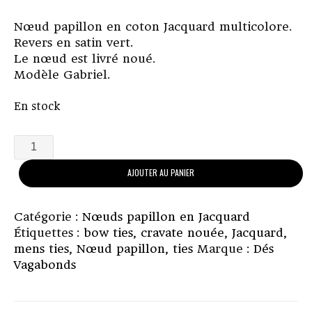
Nœud papillon en coton Jacquard multicolore.
Revers en satin vert.
Le nœud est livré noué.
Modèle Gabriel.
En stock
quantité
de
AJOUTER AU PANIER
Nœud
papillon
en
Catégorie :
Nœuds papillon en Jacquard
Jacquard
Étiquettes :
bow ties
,
cravate nouée
,
Jacquard
,
modèle
mens ties
,
Nœud papillon
,
ties
Marque :
Dés
Gabriel
Vagabonds